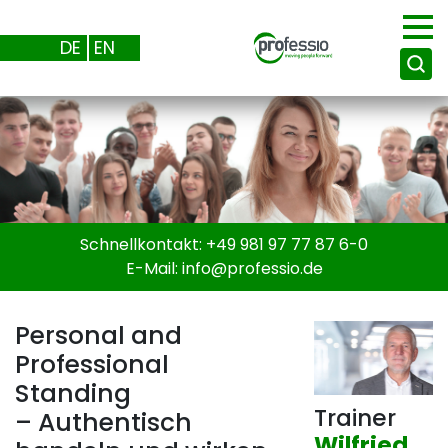
DE
EN
Schnellkontakt:
+49 981 97 77 87 6-0
E-Mail:
info@
professio.de
Personal and
Professional
Standing
Trainer
– Authentisch
Wilfried