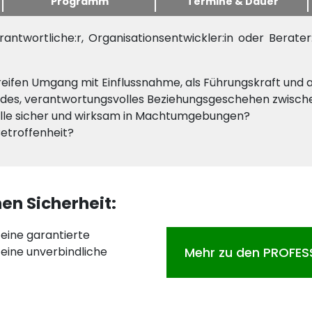
Programm
Termine & Dauer
antwortliche:r, Organisationsentwickler:in oder Bera
reifen Umgang mit Einflussnahme, als Führungskraft und a
chendes, verantwortungsvolles Beziehungsgeschehen zwisc
olle sicher und wirksam in Machtumgebungen?
Betroffenheit?
en Sicherheit:
r eine garantierte
 eine unverbindliche
Mehr zu den PROFES