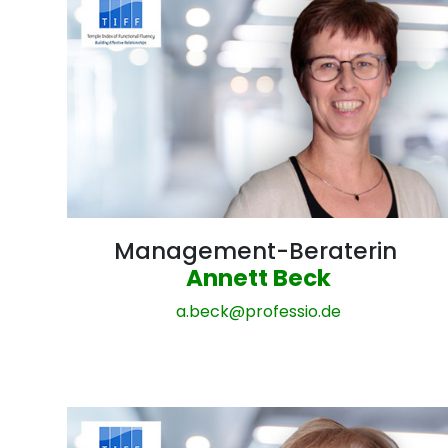
Management-Beraterin
Annett Beck
a.beck@
professio.de