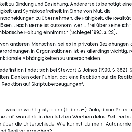
keit zu Bindung und Beziehung. Andererseits benötigt eine
keit und Symbiosefreiheit im Sinne von Mut, die
tscheidungen zu übernehmen, die Fähigkeit, die Realität 
sen. „Nach Berne ist autonom, wer ... frei über seine Ich-
iotische Haltung einnimmt.“ (Schlegel 1993, S. 22).
 von anderen Menschen, sei es in privaten Beziehungen 
rordnungen in Organisationen, ist es allerdings wichtig, r
nktionale Abhängigkeiten zu unterscheiden.
efinition findet sich bei Stewart & Joines (1990, S. 382). S
ten, Denken oder Fühlen, das eine Reaktion auf die Realit
ne Reaktion auf Skriptüberzeugungen“.
te, was dir wichtig ist, deine (Lebens-) Ziele, deine Priorit
e auf, womit du in den letzten Wochen deine Zeit verbr
ere über die Unterschiede. Wie kannst du mehr Autonomie
und Realität erreichen?