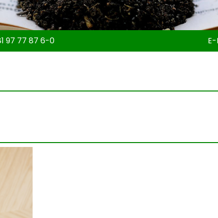
1 97 77 87 6-0
E-