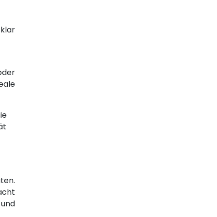
klar
oder
eale
ie
ät
äten.
acht
 und