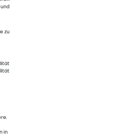
 und
e zu
ität
ität
re.
 in