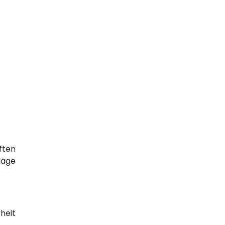
ften
lage
heit