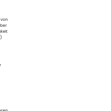
 von
aber
keit
)
r
eren