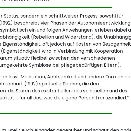
r Status, sondern ein schrittweiser Prozess, sowohl für
t (1992) beschreibt vier Phasen der Autonomieentwicklung
symbiotisch ein und folgen Anweisungen, erleben dabei 
nabhängigkeit (Rebellion und Widerstand), die Unabhängig
 Eigenständigkeit, oft jedoch auf Kosten von Bezogenheit
t (Eigenständigkeit wird in Verbindung mit Kooperation
darum situativ flexibel zwischen den verschiedenen
 umgekehrte Symbiose bei pflegebedürftigen Eltern).
nition lässt Meditation, Achtsamkeit und andere Formen de
ch Lenhart (1992) spirituelle Ebenen, die den
 die Stufen des existentiellen, des spirituellen und des
ualität … für all das, was die eigene Person transzendiert“
um. Stellt euch einander gegenüber und schaut den and