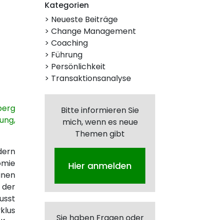
Kategorien
> Neueste Beiträge
> Change Management
> Coaching
> Führung
> Persönlichkeit
> Transaktionsanalyse
berg
Bitte informieren Sie
ung,
mich, wenn es neue
Themen gibt
dern
omie
Hier anmelden
inen
 der
usst
klus
Sie haben Fragen oder